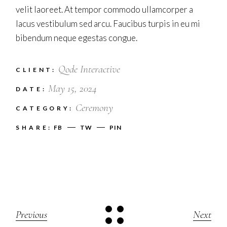
velit laoreet. At tempor commodo ullamcorper a
lacus vestibulum sed arcu. Faucibus turpis in eu mi
bibendum neque egestas congue.
Qode Interactive
CLIENT:
May 15, 2024
DATE:
Ceremony
CATEGORY:
SHARE:
FB
TW
PIN
Previous
Next