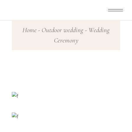
Skip
to
the
content
Home
Outdoor wedding
Wedding
Ceremony