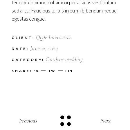
tempor commodo ullamcorper a lacus vestibulum
sed arcu. Faucibus turpis in eu mi bibendum neque
egestas congue.
Qode Interactive
CLIENT:
June 12, 2024
DATE:
Outdoor wedding
CATEGORY:
SHARE:
FB
TW
PIN
Previous
Next