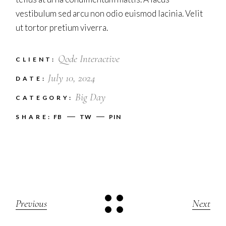
vestibulum sed arcu non odio euismod lacinia. Velit
ut tortor pretium viverra.
Qode Interactive
CLIENT:
July 10, 2024
DATE:
Big Day
CATEGORY:
SHARE:
FB
TW
PIN
Previous
Next